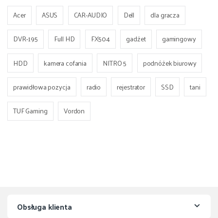
Acer
ASUS
CAR-AUDIO
Dell
dla gracza
DVR-195
Full HD
FX504
gadżet
gamingowy
HDD
kamera cofania
NITRO 5
podnóżek biurowy
prawidłowa pozycja
radio
rejestrator
SSD
tani
TUF Gaming
Vordon
Obsługa klienta