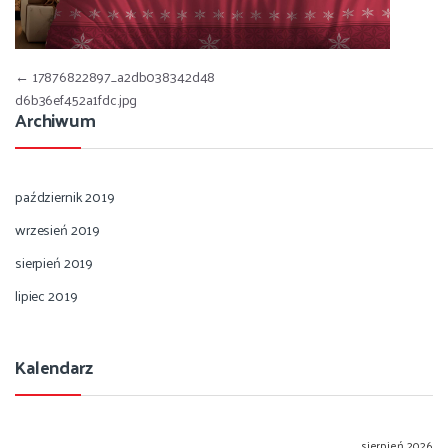
Nawigacja wpisu
←
17876822897_a2db038342d48
d6b36ef452a1fdc.jpg
Archiwum
październik 2019
wrzesień 2019
sierpień 2019
lipiec 2019
Kalendarz
sierpień 2026