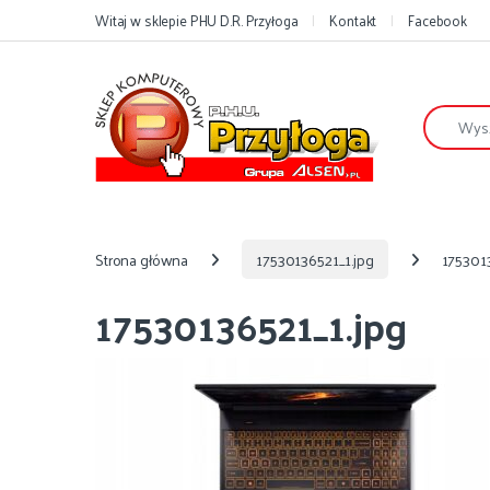
Przejdź do nawigacji
Przejdź do treści
Witaj w sklepie PHU D.R. Przyłoga
Kontakt
Facebook
Szukaj:
Strona główna
17530136521_1.jpg
1753013
17530136521_1.jpg