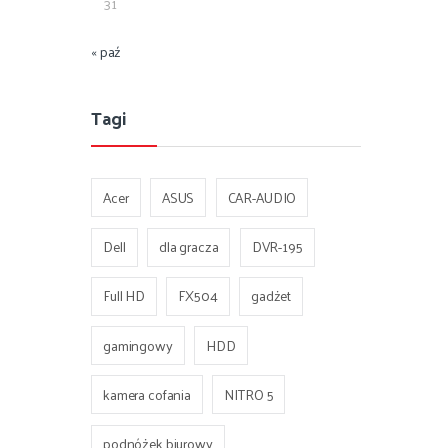
31
« paź
Tagi
Acer
ASUS
CAR-AUDIO
Dell
dla gracza
DVR-195
Full HD
FX504
gadżet
gamingowy
HDD
kamera cofania
NITRO 5
podnóżek biurowy