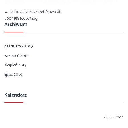
Nawigacja wpisu
←
17500235254_76a8d1fc4a5c9ff
c0091581c6e67.jpg
Archiwum
październik 2019
wrzesień 2019
sierpień 2019
lipiec 2019
Kalendarz
sierpień 2026