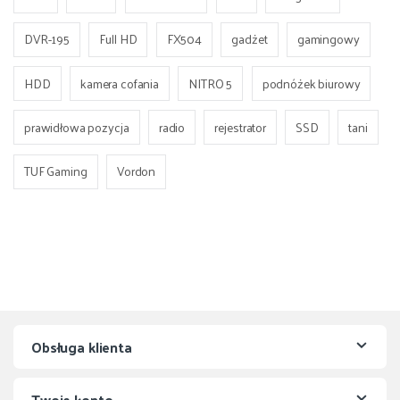
DVR-195
Full HD
FX504
gadżet
gamingowy
HDD
kamera cofania
NITRO 5
podnóżek biurowy
prawidłowa pozycja
radio
rejestrator
SSD
tani
TUF Gaming
Vordon
Obsługa klienta
Twoje konto