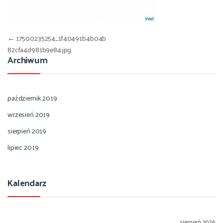
Nawigacja wpisu
←
17500235254_1f40491b4b04b
82cfa4d981b9e84.jpg
Archiwum
październik 2019
wrzesień 2019
sierpień 2019
lipiec 2019
Kalendarz
sierpień 2026