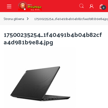
Przejdź do nawigacji
Przejdź do treści
Open
0
Strona główna
17500235254_1f40491b4b04b82cfa4d981b9e84.jp
17500235254_1f40491b4b04b82cf
a4d981b9e84.jpg