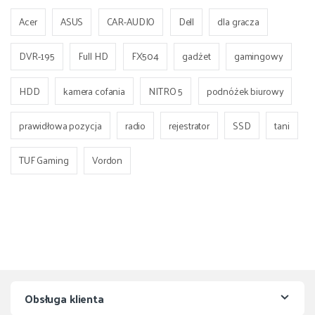
Acer
ASUS
CAR-AUDIO
Dell
dla gracza
DVR-195
Full HD
FX504
gadżet
gamingowy
HDD
kamera cofania
NITRO 5
podnóżek biurowy
prawidłowa pozycja
radio
rejestrator
SSD
tani
TUF Gaming
Vordon
Obsługa klienta