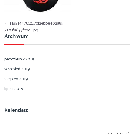
Nawigacja wpisu
←
11851447812_7cf2ebbe402a85
7a01fa635f2bc1.jpg
Archiwum
październik 2019
wrzesień 2019
sierpień 2019
lipiec 2019
Kalendarz
sierpień 2026