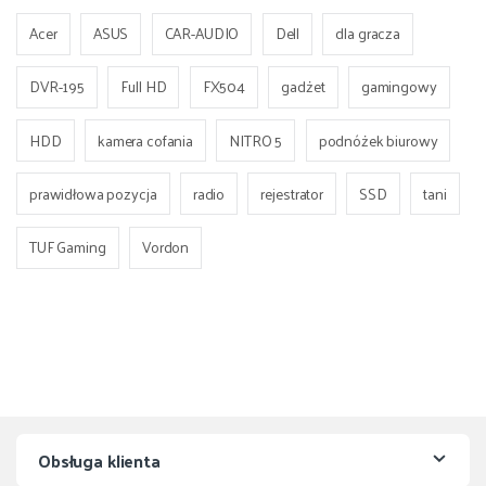
Acer
ASUS
CAR-AUDIO
Dell
dla gracza
DVR-195
Full HD
FX504
gadżet
gamingowy
HDD
kamera cofania
NITRO 5
podnóżek biurowy
prawidłowa pozycja
radio
rejestrator
SSD
tani
TUF Gaming
Vordon
Obsługa klienta